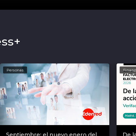
ess+
Personas
Finanz
Septiembre: el nuevo enero del
De l