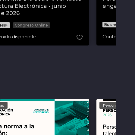
ctura Electrónica - junio
engagement
ne 2026
Business+
Co
ess+
Congreso Online
nido disponible
Contenido dis
as
Personas