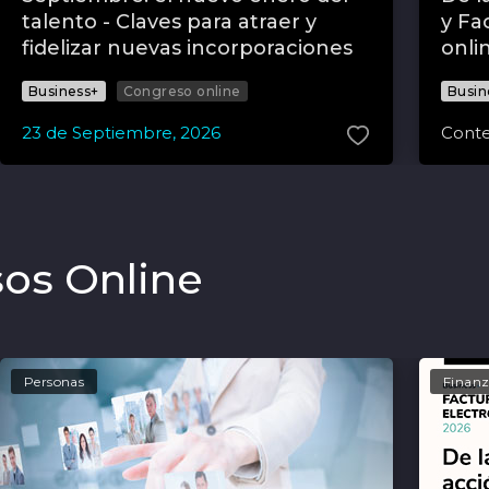
talento - Claves para atraer y
y Fa
fidelizar nuevas incorporaciones
onli
Business+
Congreso online
Busin
23
de
Septiembre
,
2026
Conte
os Online
Personas
Finanz