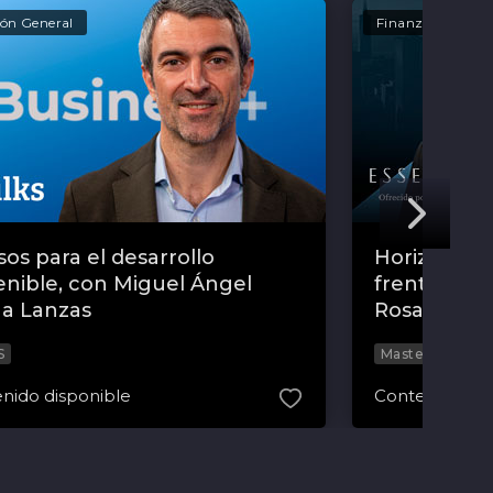
ión General
Finanzas
sos para el desarrollo
Horizonte f
enible, con Miguel Ángel
frente a la
a Lanzas
Rosa Duce
S
MasterClass
nido disponible
Contenido dis