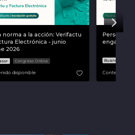
a norma a la acción: Verifactu
Personas 20
ctura Electrónica - junio
engagement
ne 2026
Business+
Co
ess+
Congreso Online
nido disponible
Contenido dis