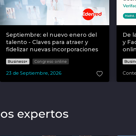
Septiembre: el nuevo enero del
De l
talento - Claves para atraer y
y Fa
fidelizar nuevas incorporaciones
onli
Business+
Congreso online
Busin
23
de
Septiembre
,
2026
Conte
ros expertos