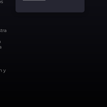
os
tra
n
a
n y
s