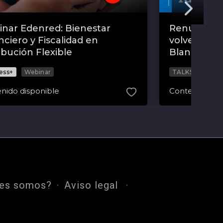
nar Edenred: Bienestar
Renueva tu 
nciero y Fiscalidad en
volver a em
ibución Flexible
Blanca Ben
ess+
Webinar
TALKS
nido disponible
Contenido dis
nes somos?
Aviso legal