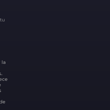
 tu
 la
.
lece
e
s
 de