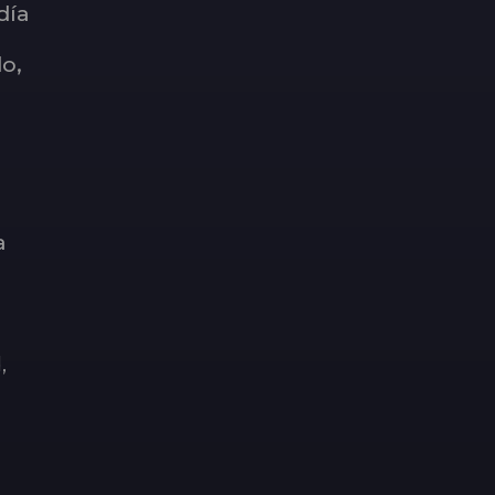
día
o,
a
,