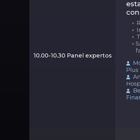
est
con
R
I
T
S
f
10.00-10.30 Panel expertos
Mo
Plus
An
Hosp
Be
Fin