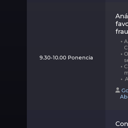
Aná
favo
frau
A
C
O
9.30-10.00 Ponencia
s
C
m
A
Go
Ab
Con