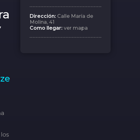
ra
Dirección:
Calle María de
Molina, 41
y
Como llegar:
ver mapa
ize
ma
 los