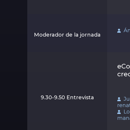
Án
Moderador de la jornada
eCo
cre
9.30-9.50 Entrevista
Ju
rena
Lo
mana