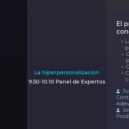
El 
con
L
p
C
p
C
La hiperpersonalización
C
c
9.50-10.10 Panel de Expertos
Ju
Cont
Adev
Jo
Prod