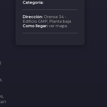
Categoría:
Dirección:
Orense 34 -
Edificio GMP, Planta baja
Como llegar:
ver mapa
21
s
s,
tan