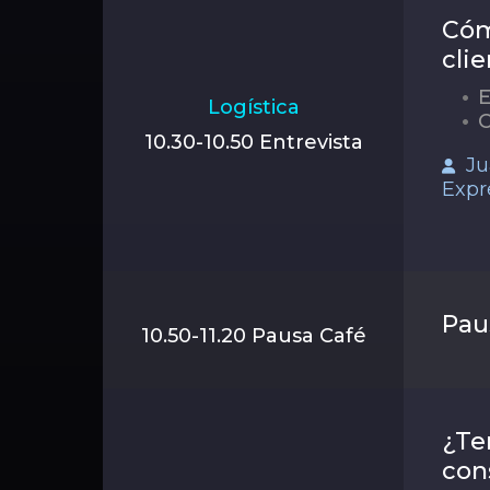
Cóm
clie
E
Logística
C
10.30-10.50 Entrevista
Ju
Expr
Pau
10.50-11.20 Pausa Café
¿Te
con