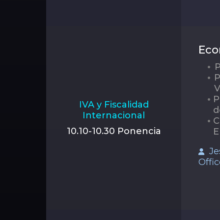
Eco
P
P
V
P
IVA y Fiscalidad
d
Internacional
C
10.10-10.30 Ponencia
E
Je
Offic